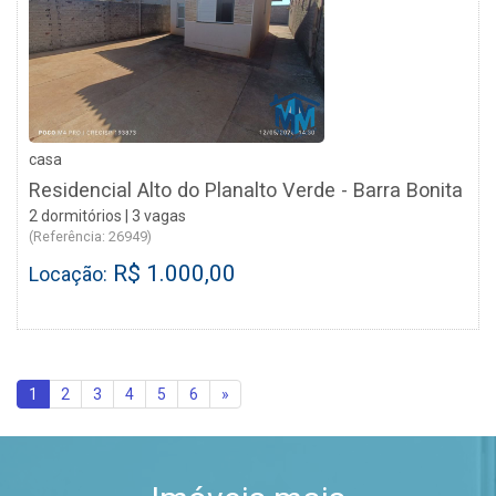
casa
Residencial Alto do Planalto Verde - Barra Bonita
2 dormitórios | 3 vagas
(Referência: 26949)
R$ 1.000,00
Locação:
1
2
3
4
5
6
»