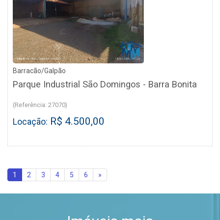
Barracão/Galpão
Parque Industrial São Domingos - Barra Bonita
(Referência: 27070)
R$ 4.500,00
Locação:
1
2
3
4
5
6
»