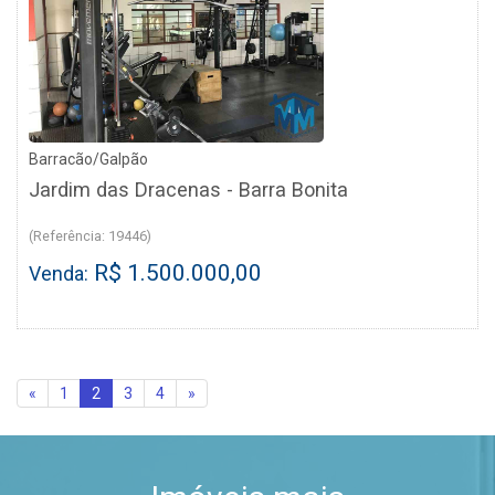
Barracão/Galpão
Jardim das Dracenas - Barra Bonita
(Referência: 19446)
R$ 1.500.000,00
Venda:
«
1
2
3
4
»